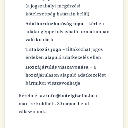
(a jogszabályi megőrzési
kötelezettség határain belül)
Adathordozhatóság joga
– kérheti
adatai géppel olvasható formátumban
való kiadását
Tiltakozás joga
– tiltakozhat jogos
érdeken alapuló adatkezelés ellen
Hozzájárulás visszavonása
– a
hozzájáruláson alapuló adatkezelést
bármikor visszavonhatja
Kérelmét az
info@hotelgizella.hu
e-
mail-re küldheti. 30 napon belül
válaszolunk.