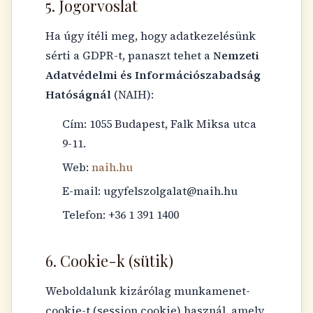
5. Jogorvoslat
Ha úgy ítéli meg, hogy adatkezelésünk
sérti a GDPR-t, panaszt tehet a
Nemzeti
Adatvédelmi és Információszabadság
Hatóságnál
(NAIH):
Cím: 1055 Budapest, Falk Miksa utca
9-11.
Web:
naih.hu
E-mail: ugyfelszolgalat@naih.hu
Telefon: +36 1 391 1400
6. Cookie-k (sütik)
Weboldalunk kizárólag munkamenet-
cookie-t (session cookie) használ, amely