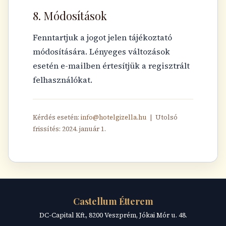
8. Módosítások
Fenntartjuk a jogot jelen tájékoztató
módosítására. Lényeges változások
esetén e-mailben értesítjük a regisztrált
felhasználókat.
Kérdés esetén:
info@hotelgizella.hu
| Utolsó
frissítés: 2024. január 1.
Castellum Étterem
DC-Capital Kft., 8200 Veszprém, Jókai Mór u. 48.