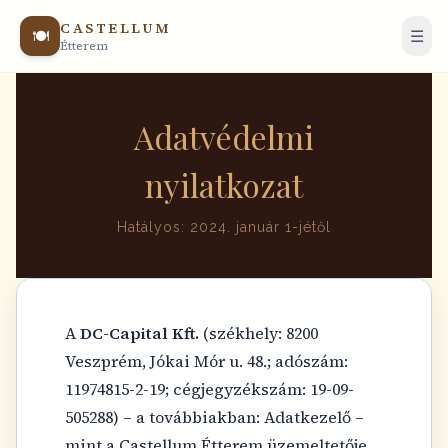
CASTELLUM
🍽
☰
Étterem
Adatvédelmi
nyilatkozat
Hatályos: 2024. január 1-jétől
A
DC-Capital Kft.
(székhely: 8200
Veszprém, Jókai Mór u. 48.; adószám:
11974815-2-19; cégjegyzékszám: 19-09-
505288) – a továbbiakban: Adatkezelő –
mint a Castellum Étterem üzemeltetője,