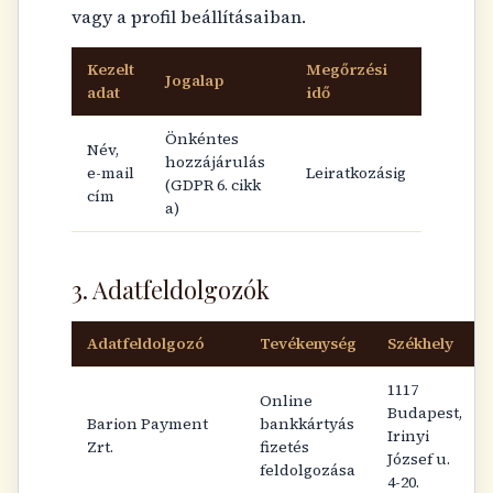
vagy a profil beállításaiban.
Kezelt
Megőrzési
Jogalap
adat
idő
Önkéntes
Név,
hozzájárulás
e-mail
Leiratkozásig
(GDPR 6. cikk
cím
a)
3. Adatfeldolgozók
Adatfeldolgozó
Tevékenység
Székhely
1117
Online
Budapest,
Barion Payment
bankkártyás
Irinyi
Zrt.
fizetés
József u.
feldolgozása
4-20.