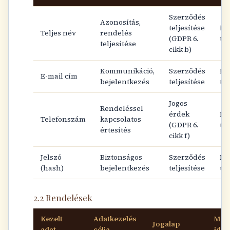
Szerződés
Azonosítás,
teljesítése
Fi
Teljes név
rendelés
(GDPR 6.
tör
teljesítése
cikk b)
Kommunikáció,
Szerződés
Fi
E-mail cím
bejelentkezés
teljesítése
tör
Jogos
Rendeléssel
érdek
Fi
Telefonszám
kapcsolatos
(GDPR 6.
tör
értesítés
cikk f)
Jelszó
Biztonságos
Szerződés
Fi
(hash)
bejelentkezés
teljesítése
tör
2.2 Rendelések
Kezelt
Adatkezelés
Meg
Jogalap
adat
célja
idő