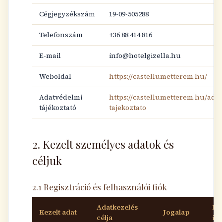
Cégjegyzékszám
19-09-505288
Telefonszám
+36 88 414 816
E-mail
info@hotelgizella.hu
Weboldal
https://castellumetterem.hu/
Adatvédelmi
https://castellumetterem.hu/ada
tájékoztató
tajekoztato
2. Kezelt személyes adatok és
céljuk
2.1 Regisztráció és felhasználói fiók
Adatkezelés
Me
Kezelt adat
Jogalap
célja
id